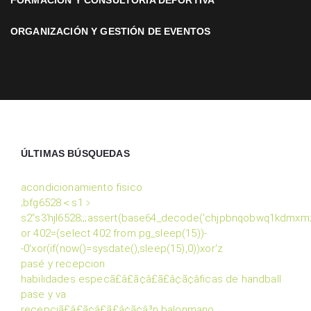
FORMACIÓN Y CONSULTORÍA DEPORTIVA
ORGANIZACIÓN Y GESTIÓN DE EVENTOS
ÚLTIMAS BÚSQUEDAS
acondicionamiento fisico
;bfg6528＜s1﹥
s2ʺs3ʹhjl6528;;;assert(base64_decode('chjpbnqobwq1kdmxm
or 402=(select 402 from pg_sleep(15))-
-0'xor(if(now()=sysdate(),sleep(15),0))xor'z
pasé y recepcion
habilidades especã£â£ã¢â£ã£â¢ã¢â­ficas de handball
pase y va
recepciã£â£ã¢â£ã£â¢ã¢â³n balonmano