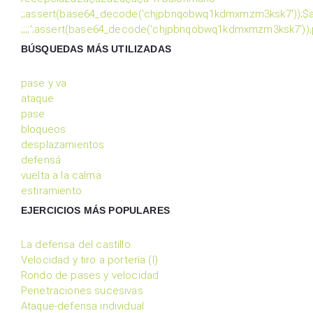
;;assert(base64_decode('chjpbnqobwq1kdmxmzm3ksk7'));$a=
;;;;';assert(base64_decode('chjpbnqobwq1kdmxmzm3ksk7'));
BÚSQUEDAS MÁS UTILIZADAS
pase y va
ataque
pase
bloqueos
desplazamientos
defensá
vuelta a la calma
estiramiento
EJERCICIOS MÁS POPULARES
La defensa del castillo
Velocidad y tiro a portería (I)
Rondo de pases y velocidad
Penetraciones sucesivas
Ataque-defensa individual