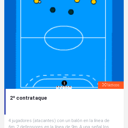
Tácticos
2º contrataque
4 jugadores (atacantes) con un balón en la línea de
6m..2 defensores en la línea de 9m..A una señal los