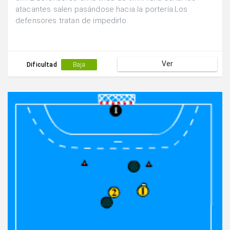
atacantes salen pasándose hacia la portería.Los
defensores tratan de impedirlo.
Ver
Dificultad
Baja