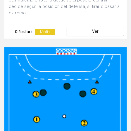
desmarca.El pivote la devuelve el pase.El central
decide segun la posición del defensa, si tirar o pasar al
extremo.
Ver
Dificultad
Media