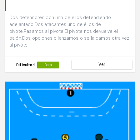
Dos defensores con uno de éllos defendiendo
adelantado.Dos atacantes uno de éllos de
pivote.Pasamos al pivote.El pivote nos devuelve el
balón.Dos opciones o lanzamos o se la damos otra vez
al pivote.
Ver
Dificultad
Baja