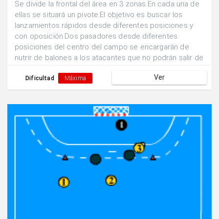
Se divide la frontal del área en 3 zonas.En cada una de
ellas se situará un pivote.El objetivo es buscar los
lanzamientos rápidos desde diferentes posiciones y
con oposición.Dos pasadores desde diferentes
posiciones del centro del campo se encargarán de
nutrir de balones a los atacantes que no podrán salir de
sus zonas de finalización.Un defensor podrá
Ver
desplazarse líbremente para abortar la acción
Dificultad
Máxima
ofensiva.Los atacantes tienen posibilidad de combinar
entre ellos ante la presencia de oposición.