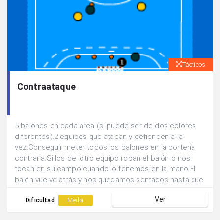
Tácticos
Contraataque
5 balones en cada área (si puede ser de dos colores
diferentes).2 equipos que atacan y defienden a la
vez.Conseguir meter todos los balones en la portería
contraria.Si los del ótro equipo roban el balón o nos
tocan en su campo cuando lo tenemos en la mano.El
balón vuelve atrás y nos quedamos sentados hasta que
nos lo vuelvan a pasar para librarnos.El lanzamiento
Ver
tenemos que hacerlo desde 9m.
Dificultad
Media