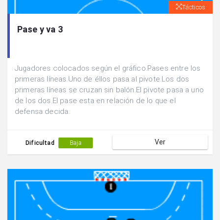
Tácticos
Pase y va 3
Jugadores colocados según el gráfico.Pases entre los
primeras líneas.Uno de éllos pasa al pivote.Los dos
primeras líneas se cruzan sin balón.El pivote pasa a uno
de los dos.El pase esta en relación de lo que el
defensa decida.
Ver
Dificultad
Baja