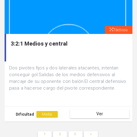
Tácticos
3:2:1 Medios y central
Dos pivotes fijos y dos laterales atacantes, intentan
conseguir gol.Salidas de los medios defensivos al
marcaje de su oponente con balón.El central defensivo
pasa a hacerse cargo del pivote correspondiente.
Ver
Dificultad
Media
1
2
3
>