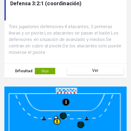
Defensa 3:2:1 (coordinación)
Tres jugadores defensores.4 atacantes, 3 primeras
líneas y un pivote.Los atacantes se pasan el balón.Los
defensores en situación de avanzado y medios.Se
centran en cubrir al pivote.De los atacantes solo puede
moverse el pivote.
Ver
Dificultad
Baja