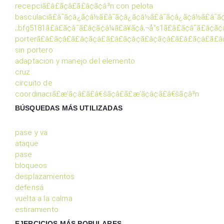
recepciã£â£ã¢â£ã£â¢ã¢â³n con pelota
basculaciã£â¯ã¢â¿ã¢â½ã£â¯ã¢â¿ã¢â½ã£â¯ã¢â¿ã¢â½ã£â¯ã
;;bfg5181ã£â£ã¢â¯ã£â¢ã¢â¼ã£â¥ã¢â‚¬å“s1ã£â£ã¢â¯ã£â¢ã¢â¹
porterã£â£ã¢â£ã£â¢ã¢â£ã£â£ã¢â¢ã£â¢ã¢â£ã£â£ã¢â£ã£
sin portero
adaptacion y manejo del elemento
cruz
circuito de
coordinaciã£æ’ã¢â£ã£â€šã¢â£ã£æ’ã¢â¢ã£â€šã¢â³n
BÚSQUEDAS MÁS UTILIZADAS
pase y va
ataque
pase
bloqueos
desplazamientos
defensá
vuelta a la calma
estiramiento
EJERCICIOS MÁS POPULARES