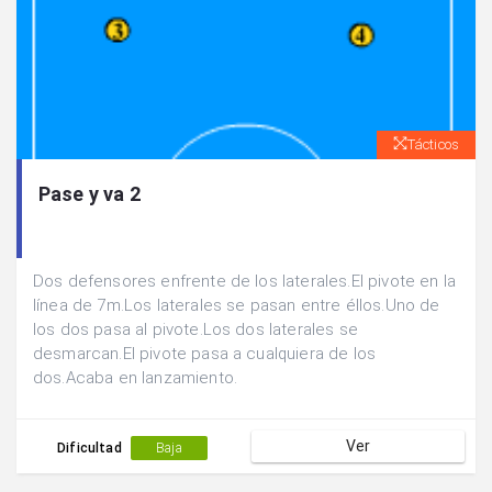
Tácticos
Pase y va 2
Dos defensores enfrente de los laterales.El pivote en la
línea de 7m.Los laterales se pasan entre éllos.Uno de
los dos pasa al pivote.Los dos laterales se
desmarcan.El pivote pasa a cualquiera de los
dos.Acaba en lanzamiento.
Ver
Dificultad
Baja