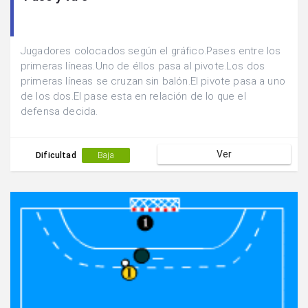
Jugadores colocados según el gráfico.Pases entre los
primeras líneas.Uno de éllos pasa al pivote.Los dos
primeras líneas se cruzan sin balón.El pivote pasa a uno
de los dos.El pase esta en relación de lo que el
defensa decida.
Ver
Dificultad
Baja