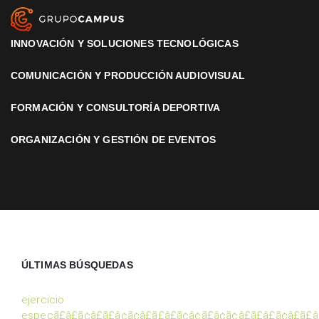
INNOVACIÓN Y SOLUCIONES TECNOLÓGICAS
COMUNICACIÓN Y PRODUCCIÓN AUDIOVISUAL
FORMACIÓN Y CONSULTORÍA DEPORTIVA
ORGANIZACIÓN Y GESTIÓN DE EVENTOS
ÚLTIMAS BÚSQUEDAS
ejercicio
especã£â£ã¢â£ã£â¢ã¢â£ã£â£ã¢â¢ã£â¢ã¢â£ã£â£ã¢â£ã£â