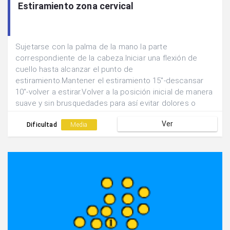
Estiramiento zona cervical
Sujetarse con la palma de la mano la parte
correspondiente de la cabeza.Iniciar una flexión de
cuello hasta alcanzar el punto de
estiramiento.Mantener el estiramiento 15"-descansar
10"-volver a estirar.Volver a la posición inicial de manera
suave y sin brusquedades para así evitar dolores o
mareos.Respiración fluida y relajada.La zona cervical es
Ver
muy sensible así que hay que tener cuidado de no
Dificultad
Media
sentir dolor ni mareo.