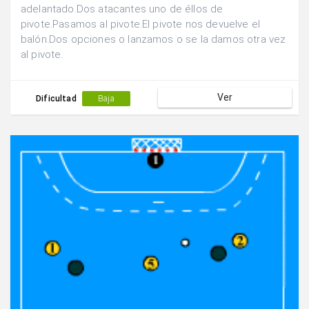
adelantado.Dos atacantes uno de éllos de
pivote.Pasamos al pivote.El pivote nos devuelve el
balón.Dos opciones o lanzamos o se la damos otra vez
al pivote.
Ver
Dificultad
Baja