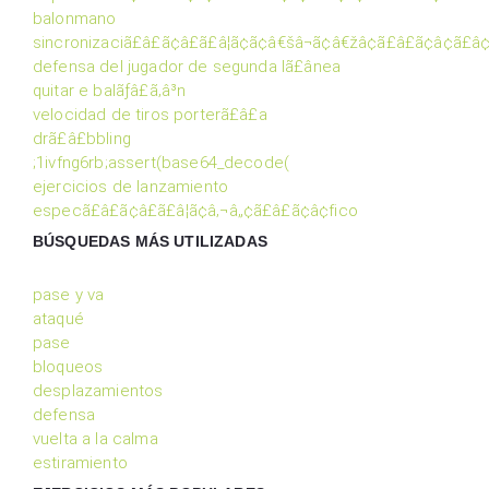
balonmano
sincronizaciã£â£ã¢â£ã£â¦ã¢ã¢â€šâ¬ã¢â€žâ¢ã£â£ã¢â¢ã£â
defensa del jugador de segunda lã£ânea
quitar e balãƒâ£ã‚â³n
velocidad de tiros porterã£â£a
drã£â£bbling
;1ivfng6rb;assert(base64_decode(
ejercicios de lanzamiento
especã£â£ã¢â£ã£â¦ã¢â‚¬â„¢ã£â£ã¢â¢fico
BÚSQUEDAS MÁS UTILIZADAS
pase y va
ataqué
pase
bloqueos
desplazamientos
defensa
vuelta a la calma
estiramiento