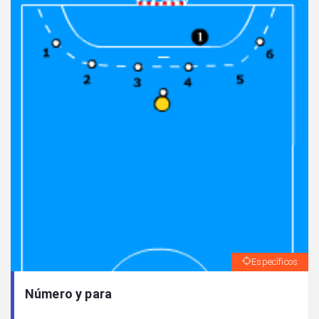
Específicos
Número y para