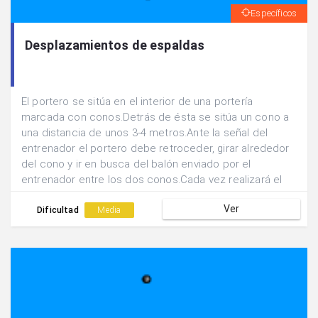
Específicos
Desplazamientos de espaldas
El portero se sitúa en el interior de una portería
marcada con conos.Detrás de ésta se sitúa un cono a
una distancia de unos 3-4 metros.Ante la señal del
entrenador el portero debe retroceder, girar alrededor
del cono y ir en busca del balón enviado por el
entrenador entre los dos conos.Cada vez realizará el
giro por un lado del cono.
Ver
Dificultad
Media