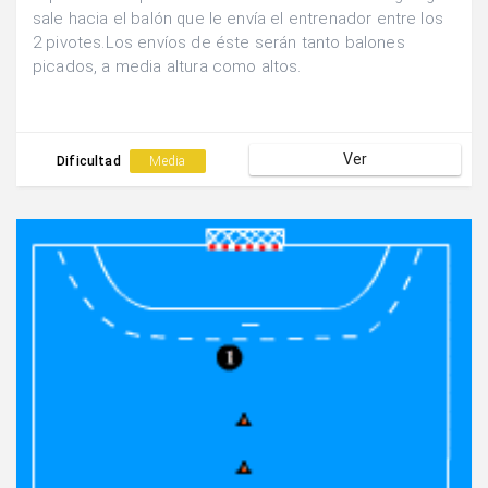
sale hacia el balón que le envía el entrenador entre los
2 pivotes.Los envíos de éste serán tanto balones
picados, a media altura como altos.
Ver
Dificultad
Media