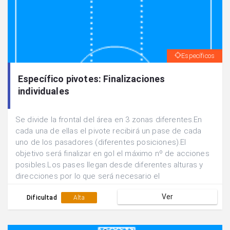
Específicos
Específico pivotes: Finalizaciones
individuales
Se divide la frontal del área en 3 zonas diferentes.En
cada una de ellas el pivote recibirá un pase de cada
uno de los pasadores (diferentes posiciones).El
objetivo será finalizar en gol el máximo nº de acciones
posibles.Los pases llegan desde diferentes alturas y
direcciones por lo que será necesario el
desplazamiento y la orientación corporal para finalizar
Ver
con rapidez y eficacia.
Dificultad
Alta