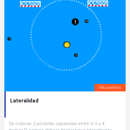
Específicos
Lateralidad
Se colocan 2 porterías separadas entre sí 3 o 4