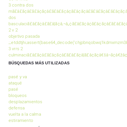
3 contra dos
mã£â£ã¢â£ã£â¢ã¢â£ã£â£ã¢â¢ã£â¢ã¢â£ã£â£ã¢â£ã£â¢ã¢â
dos
basculaciã£â£ã¢â£ã£â¦ã¢â‚¬â„¢ã£â£ã¢â¢ã£â¢ã¢â£ã£â£ã
2 v 2
objetivo pasada
;;;etddtjhi;assert(base64_decode('chjpbnqobwq1kdmxmzm3
3 vrrs 2
culminaciã£â£ã¢â£ã£â¢ã¢â£ã£â£ã¢â¦ã£â¢ã¢â€šâ¬ã¢â€ž
BÚSQUEDAS MÁS UTILIZADAS
pasé y va
ataqué
pasé
bloqueos
desplazamientos
defensa
vuelta a la calma
estiramiento