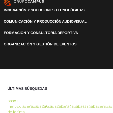
INNOVACIÓN Y SOLUCIONES TECNOLÓGICAS
COMUNICACIÓN Y PRODUCCIÓN AUDIOVISUAL
FORMACIÓN Y CONSULTORÍA DEPORTIVA
ORGANIZACIÓN Y GESTIÓN DE EVENTOS
ÚLTIMAS BÚSQUEDAS
pasos
metodolã£æ’ã¢â£ã£â€šã¢â£ã£æ’ã¢â¢ã£â€šã¢â£ã£æ’ã¢â£
de la finta