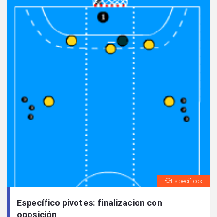
Específicos
Específico pivotes: finalizacion con
oposición