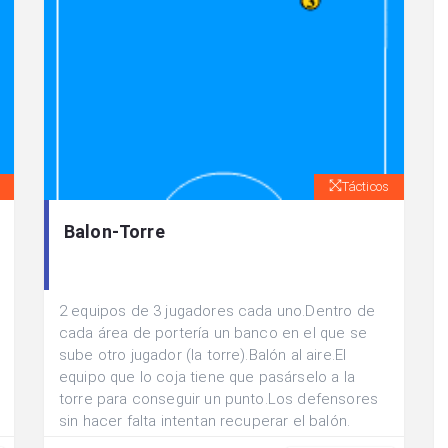
Tácticos
Balon-Torre
2 equipos de 3 jugadores cada uno.Dentro de
cada área de portería un banco en el que se
sube otro jugador (la torre).Balón al aire.El
equipo que lo coja tiene que pasárselo a la
torre para conseguir un punto.Los defensores
sin hacer falta intentan recuperar el balón.