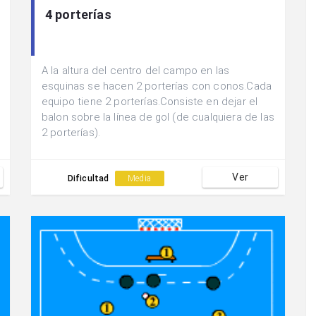
4 porterías
A la altura del centro del campo en las
esquinas se hacen 2 porterías con conos.Cada
equipo tiene 2 porterías.Consiste en dejar el
balon sobre la línea de gol (de cualquiera de las
2 porterías).
Ver
Dificultad
Media