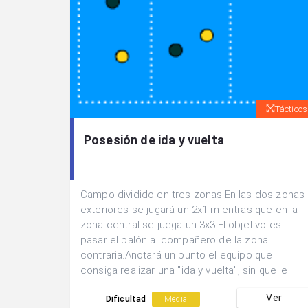
Tácticos
Posesión de ida y vuelta
Campo dividido en tres zonas.En las dos zonas
exteriores se jugará un 2x1 mientras que en la
zona central se juega un 3x3.El objetivo es
pasar el balón al compañero de la zona
contraria.Anotará un punto el equipo que
consiga realizar una "ida y vuelta", sin que le
hayan robado el balón.
Ver
Dificultad
Media