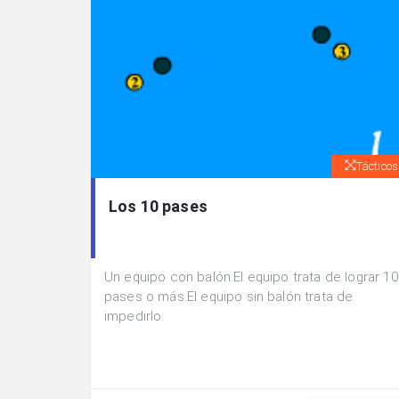
Tácticos
Los 10 pases
Un equipo con balón.El equipo trata de lograr 10
pases o más.El equipo sin balón trata de
impedirlo.