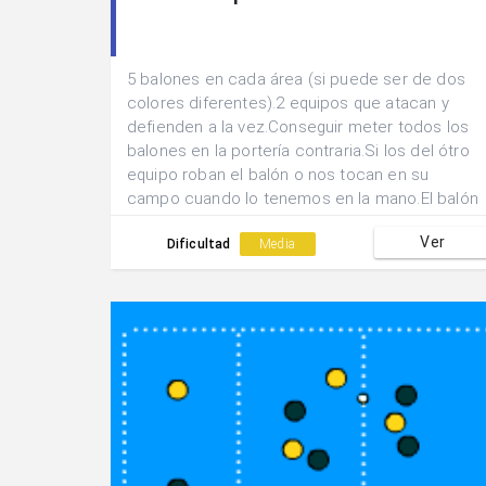
5 balones en cada área (si puede ser de dos
colores diferentes).2 equipos que atacan y
defienden a la vez.Conseguir meter todos los
balones en la portería contraria.Si los del ótro
equipo roban el balón o nos tocan en su
campo cuando lo tenemos en la mano.El balón
vuelve atrás y nos quedamos sentados hasta
Ver
que nos lo vuelvan a pasar para librarnos.El
Dificultad
Media
lanzamiento tenemos que hacerlo desde 9m.