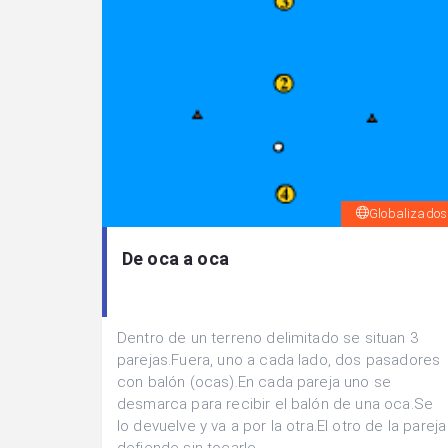
Globalizados
De oca a oca
Dentro de un terreno delimitado se situan 3
parejas.Fuera, uno a cada lado, dos pasadores
con balón (ocas).En cada pareja uno se
desmarca para recibir el balón de una oca.Se
lo devuelve y va a por la otra.El otro de la pareja