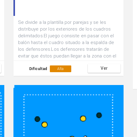
Se divide a la plantilla por parejas y se les
distribuye por los exteriores de los cuadros
delimitados.El juego consiste en pasar con el
balón hasta el cuadro situado a la espalda de
los defensores.Los defensores tratarán de
evitar que éstos puedan llegar a la zona con el
control del balón.Los defensores no pueden
Ver
cambiar de posición ni cruzarse, están
Dificultad
Alta
obligados a defender en zona.