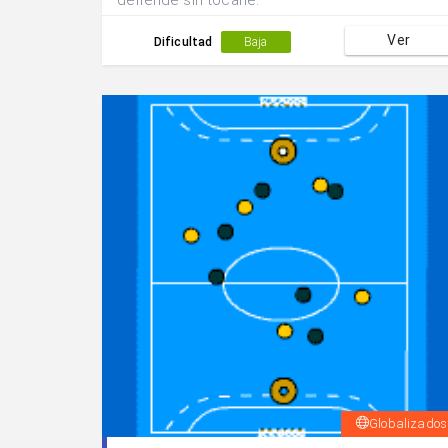
defiende sin tocarle.
Ver
Dificultad
Baja
Globalizados