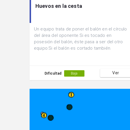
Huevos en la cesta
Un equipo trata de poner el balón en el círculo
del área del oponente.Si es tocado en
posesión del balón, éste pasa a ser del otro
equipo.Si el balón es cortado también.
Ver
Dificultad
Baja