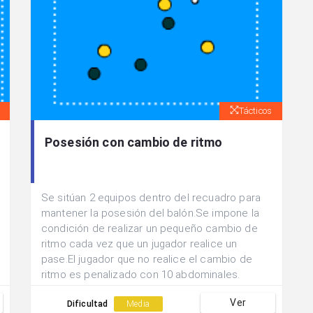
Tácticos
Posesión con cambio de ritmo
Se sitúan 2 equipos dentro del recuadro para
mantener la posesión del balón.Se impone la
condición de realizar un pequeño cambio de
ritmo cada vez que un jugador realice un
pase.El jugador que no realice el cambio de
ritmo es penalizado con 10 abdominales.
Ver
Dificultad
Media