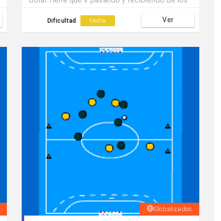
botar.Tiene que ir pasando y recibiendo de los
jugadores-apoyo.
Ver
Dificultad
Media
Globalizados