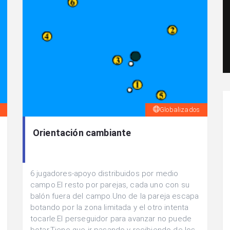
Globalizados
Orientación cambiante
6 jugadores-apoyo distribuidos por medio
campo.El resto por parejas, cada uno con su
balón fuera del campo.Uno de la pareja escapa
botando por la zona limitada y el otro intenta
tocarle.El perseguidor para avanzar no puede