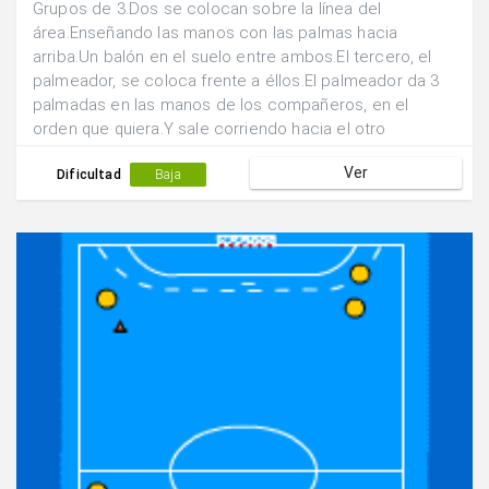
Grupos de 3.Dos se colocan sobre la línea del
área.Enseñando las manos con las palmas hacia
arriba.Un balón en el suelo entre ambos.El tercero, el
palmeador, se coloca frente a éllos.El palmeador da 3
palmadas en las manos de los compañeros, en el
orden que quiera.Y sale corriendo hacia el otro
campo.El que recibe la tercera palmada le persigue.El
Ver
otro coge el balón y trata de pasar al palmeador una
Dificultad
Baja
vez sobrepasada la linea central.Si recibe trata de
meter gol.