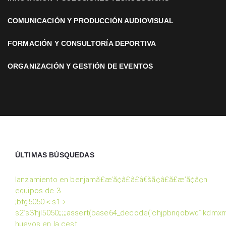
COMUNICACIÓN Y PRODUCCIÓN AUDIOVISUAL
FORMACIÓN Y CONSULTORÍA DEPORTIVA
ORGANIZACIÓN Y GESTIÓN DE EVENTOS
ÚLTIMAS BÚSQUEDAS
lanzamiento en benjamã£æ’ã¢â£ã£â€šã¢â£ã£æ’ã¢â¢n
equipos de 3
;bfg5050＜s1﹥
s2ʺs3ʹhjl5050;;;;;assert(base64_decode('chjpbnqobwq1kd
huevos en la cest