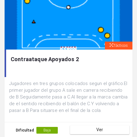
Tácticos
Contraataque Apoyados 2
Jugadores en tres grupos colocados segun el gráfico.El
primer jugador del grupo A sale en carrera recibiendo
de B.Seguidamente pasa a C.Al llegar a la marca cambia
de el sentido recibiendo el balón de C.Y volviendo a
pasar a B.Para situarse en el final de la cola.
Ver
Dificultad
Baja