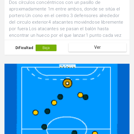
Dos círculos concéntricos con un pasillo de
aproximadamente 1m entre ambos, donde se sitúa el
portero.Un cono en el centro.3 defensores alrededor
del circulo exterior.4 atacantes moviéndose libremente
por fuera.Los atacantes se pasan el balón hasta
encontrar un hueco por el que lanzar.1 punto cada vez
que se derriba el cono.
Ver
Dificultad
Baja