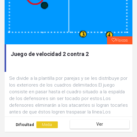
Físicos
Juego de velocidad 2 contra 2
Se divide a la plantilla por parejas y se les distribuye por
los exteriores de los cuadros delimitados.El juego
consiste en pasar hasta el cuadro situado a la espalda
de los defensores sin ser tocado por estos.Los
defensores eliminarán a los atacantes si logran tocarles
antes de que éstos logren traspasar la línea.Los
defensores no pueden cambiar de posición ni
Ver
cruzarse. Están obligados a defender en zona.
Dificultad
Media