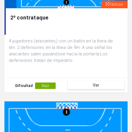
Tácticos
2º contrataque
4 jugadores (atacantes) con un balón en la línea de
6m..2 defensores en la línea de 9m..A una señal los
atacantes salen pasándose hacia la portería.Los
defensores tratan de impedirlo.
Ver
Dificultad
Baja