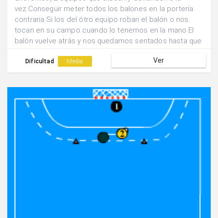
vez.Conseguir meter todos los balones en la portería
contraria.Si los del ótro equipo roban el balón o nos
tocan en su campo cuando lo tenemos en la mano.El
balón vuelve atrás y nos quedamos sentados hasta que
nos lo vuelvan a pasar para librarnos.El lanzamiento
Ver
tenemos que hacerlo desde 9m.
Dificultad
Media