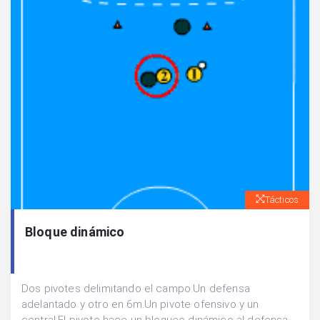
Tácticos
Bloque dinámico
Dos pivotes delimitando el campo.Un defensa
adelantado y otro en 6m.Un pivote ofensivo y un