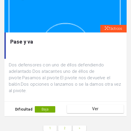
Tácticos
Pase y va
Dos defensores con uno de éllos defendiendo
adelantado.Dos atacantes uno de éllos de
pivote.Pasamos al pivote.El pivote nos devuelve el
balón.Dos opciones o lanzamos o se la damos otra vez
al pivote.
Ver
Dificultad
Baja
1
2
>