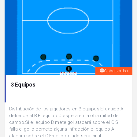
Globalizados
3 Equipos
Distribución de los jugadores en 3 equipos.El equipo A
defiende al B.El equipo C espera en la otra mitad del
campo.Si el equipo B mete gol atacará sobre el C.Si
falla el gol o comete alguna infracción el equipo A
atacará sobre el C.En el otro lado sera igual.