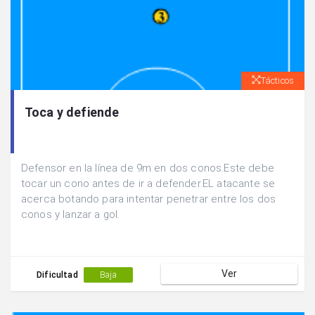
Tácticos
Toca y defiende
Defensor en la línea de 9m en dos conos.Este debe
tocar un cono antes de ir a defender.EL atacante se
acerca botando para intentar penetrar entre los dos
conos y lanzar a gol.
Ver
Dificultad
Baja