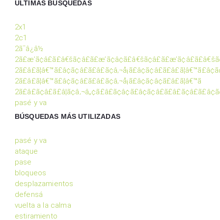
ÚLTIMAS BÚSQUEDAS
2x1
2c1
2ã¯â¿â½
2ã£æ’ã¢â£ã£â€šã¢â£ã£æ’ã¢â¢ã£â€šã¢â£ã£æ’ã¢â£ã£â€šã
2ã£â£ã¦â€™ã£â¢ã¢â£ã£â£ã¢â‚¬å¡ã£â¢ã¢â£ã£â£ã¦â€™ã£â¢ã
2ã£â£ã¦â€™ã£â¢ã¢â£ã£â£ã¢â‚¬å¡ã£â¢ã¢â¢ã£â£ã¦â€™ã
2ã£â£ã¢â£ã£â¦ã¢â‚¬â„¢ã£â£ã¢â¢ã£â¢ã¢â£ã£â£ã¢â£ã£â¢ã
pasé y va
BÚSQUEDAS MÁS UTILIZADAS
pasé y va
ataque
pase
bloqueos
desplazamientos
defensá
vuelta a la calma
estiramiento