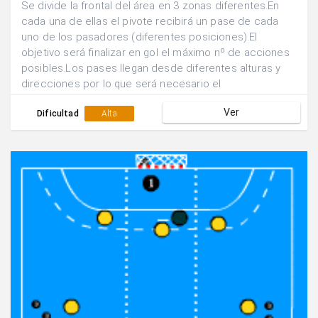
Se divide la frontal del área en 3 zonas diferentes.En
cada una de ellas el pivote recibirá un pase de cada
uno de los pasadores (diferentes posiciones).El
objetivo será finalizar en gol el máximo nº de acciones
posibles.Los pases llegan desde diferentes alturas y
direcciones por lo que será necesario el
desplazamiento y la orientación corporal para finalizar
Ver
con rapidez y eficacia.
Dificultad
Alta