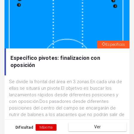
Específicos
Específico pivotes: finalizacion con
oposición
Se divide la frontal del área en 3 zonas.En cada una de
ellas se situará un pivote.El objetivo es buscar los
lanzamientos rápidos desde diferentes posiciones y
con oposición.Dos pasadores desde diferentes
posiciones del centro del campo se encargarán de
nutrir de balones a los atacantes que no podrán salir de
sus zonas de finalización.Un defensor podrá
Ver
desplazarse líbremente para abortar la acción
Dificultad
Máxima