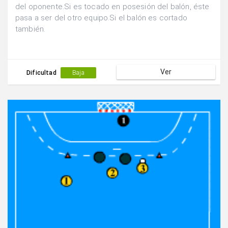
del oponente.Si es tocado en posesión del balón, éste
pasa a ser del otro equipo.Si el balón es cortado
también.
Ver
Dificultad
Baja