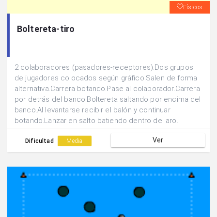
Físicos
Boltereta-tiro
2 colaboradores (pasadores-receptores).Dos grupos
de jugadores colocados según gráfico.Salen de forma
alternativa.Carrera botando.Pase al colaborador.Carrera
por detrás del banco.Boltereta saltando por encima del
banco.Al levantarse recibir el balón y continuar
botando.Lanzar en salto batiendo dentro del aro.
Ver
Dificultad
Media