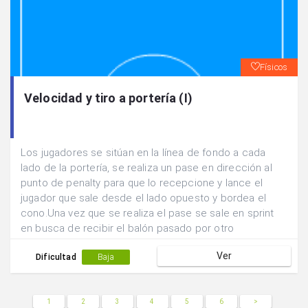
Físicos
Velocidad y tiro a portería (I)
Los jugadores se sitúan en la línea de fondo a cada
lado de la portería, se realiza un pase en dirección al
punto de penalty para que lo recepcione y lance el
jugador que sale desde el lado opuesto y bordea el
cono.Una vez que se realiza el pase se sale en sprint
en busca de recibir el balón pasado por otro
compañero.Después de tirar se cambia de lado de
Ver
portería.
Dificultad
Baja
1
2
3
4
5
6
>