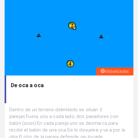
Globalizados
De oca a oca
Dentro de un terreno delimitado se situan 3
parejas.Fuera, uno a cada lado, dos pasadores con
balón (ocas).En cada pareja uno se desmarca para
recibir el balón de una oca.Se lo devuelve y va a por la
otra.El otro de la pareja defiende sin tocarle.