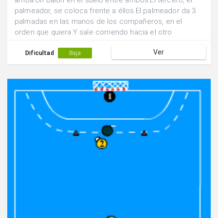
arriba.Un balón en el suelo entre ambos.El tercero, el
palmeador, se coloca frente a éllos.El palmeador da 3
palmadas en las manos de los compañeros, en el
orden que quiera.Y sale corriendo hacia el otro
campo.El que recibe la tercera palmada le persigue.El
Ver
otro coge el balón y trata de pasar al palmeador una
Dificultad
Baja
vez sobrepasada la linea central.Si recibe trata de
meter gol.