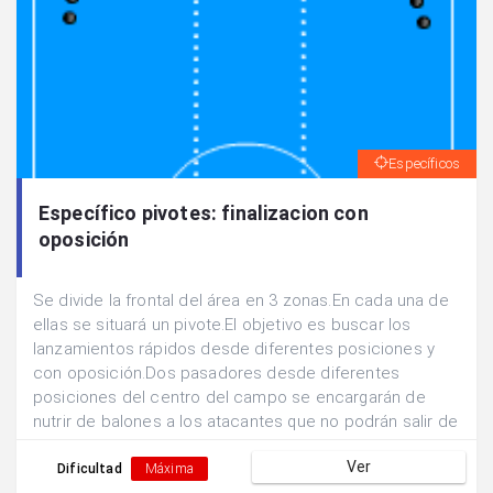
Específicos
Específico pivotes: finalizacion con
oposición
Se divide la frontal del área en 3 zonas.En cada una de
ellas se situará un pivote.El objetivo es buscar los
lanzamientos rápidos desde diferentes posiciones y
con oposición.Dos pasadores desde diferentes
posiciones del centro del campo se encargarán de
nutrir de balones a los atacantes que no podrán salir de
sus zonas de finalización.Un defensor podrá
Ver
desplazarse líbremente para abortar la acción
Dificultad
Máxima