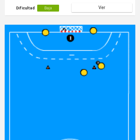
compañero.Después de tirar se cambia de lado de
Ver
portería.
Dificultad
Baja