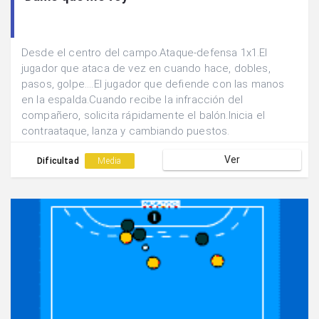
Desde el centro del campo.Ataque-defensa 1x1.El
jugador que ataca de vez en cuando hace, dobles,
pasos, golpe....El jugador que defiende con las manos
en la espalda.Cuando recibe la infracción del
compañero, solicita rápidamente el balón.Inicia el
contraataque, lanza y cambiando puestos.
Ver
Dificultad
Media