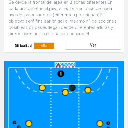
Se divide la frontal del área en 3 zonas diferentes.En
cada una de ellas el pivote recibirá un pase de cada
uno de los pasadores (diferentes posiciones).El
objetivo será finalizar en gol el máximo nº de acciones
posibles.Los pases llegan desde diferentes alturas y
direcciones por lo que será necesario el
desplazamiento y la orientación corporal para finalizar
Ver
con rapidez y eficacia.
Dificultad
Alta