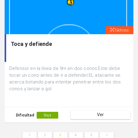
Tácticos
Toca y defiende
Defensor en la línea de 9m en dos conos.Este debe
tocar un cono antes de ir a defender.EL atacante se
acerca botando para intentar penetrar entre los dos
conos y lanzar a gol.
Ver
Dificultad
Baja
1
2
3
4
5
>