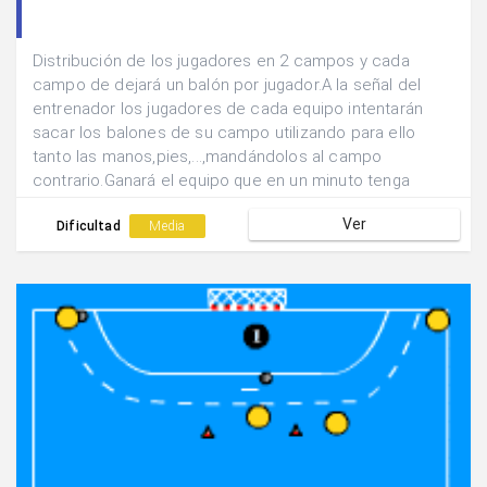
Distribución de los jugadores en 2 campos y cada
campo de dejará un balón por jugador.A la señal del
entrenador los jugadores de cada equipo intentarán
sacar los balones de su campo utilizando para ello
tanto las manos,pies,...,mandándolos al campo
contrario.Ganará el equipo que en un minuto tenga
menos balones en su campo.
Ver
Dificultad
Media