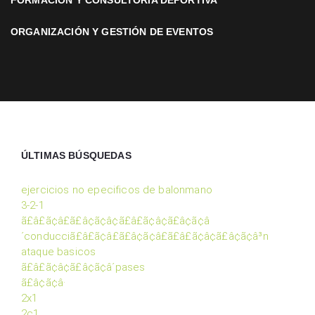
FORMACIÓN Y CONSULTORÍA DEPORTIVA
ORGANIZACIÓN Y GESTIÓN DE EVENTOS
ÚLTIMAS BÚSQUEDAS
ejercicios no epecificos de balonmano
3-2-1
ã£â£ã¢â£ã£â¢ã¢â¢ã£â£ã¢â¢ã£â¢ã¢â
´conducciã£â£ã¢â£ã£â¢ã¢â£ã£â£ã¢â¢ã£â¢ã¢â³n
ataque basicos
ã£â£ã¢â¢ã£â¢ã¢â´pases
ã£â¢ã¢â·
2x1
2c1