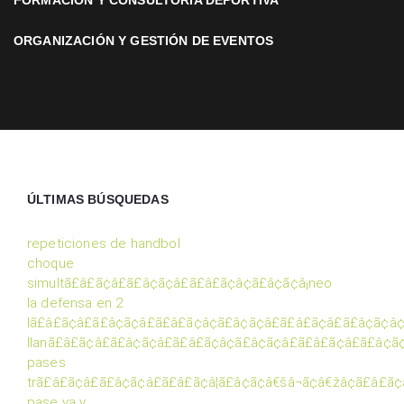
FORMACIÓN Y CONSULTORÍA DEPORTIVA
ORGANIZACIÓN Y GESTIÓN DE EVENTOS
ÚLTIMAS BÚSQUEDAS
repeticiones de handbol
choque
simultã£â£ã¢â£ã£â¢ã¢â£ã£â£ã¢â¢ã£â¢ã¢â¡neo
la defensa en 2
lã£â£ã¢â£ã£â¢ã¢â£ã£â£ã¢â¢ã£â¢ã¢â£ã£â£ã¢â£ã£â¢ã¢â
llanã£â£ã¢â£ã£â¢ã¢â£ã£â£ã¢â¢ã£â¢ã¢â£ã£â£ã¢â£ã£â¢
pases
trã£â£ã¢â£ã£â¢ã¢â£ã£â£ã¢â¦ã£â¢ã¢â€šâ¬ã¢â€žâ¢ã£â£ã
pase va y