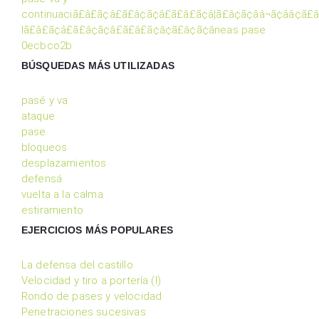
continuaciã£â£ã¢â£ã£â¢ã¢â£ã£â£ã¢â¦ã£â¢ã¢ââ¬ã¢ââ¢ã
lã£â£ã¢â£ã£â¢ã¢â£ã£â£ã¢â¢ã£â¢ã¢âneas pase
0ecbco2b
BÚSQUEDAS MÁS UTILIZADAS
pasé y va
ataque
pase
bloqueos
desplazamientos
defensá
vuelta a la calma
estiramiento
EJERCICIOS MÁS POPULARES
La defensa del castillo
Velocidad y tiro a portería (I)
Rondo de pases y velocidad
Penetraciones sucesivas