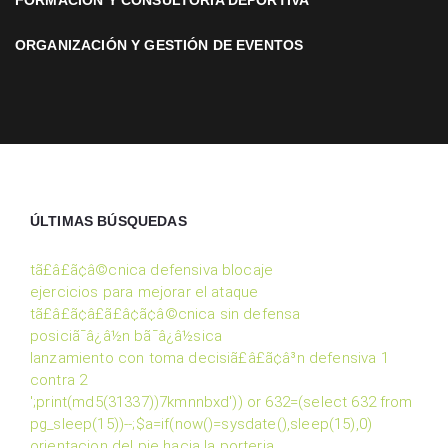
FORMACIÓN Y CONSULTORÍA DEPORTIVA
ORGANIZACIÓN Y GESTIÓN DE EVENTOS
ÚLTIMAS BÚSQUEDAS
tã£â£ã¢â©cnica defensiva blocaje
ejercicios para mejorar el ataque
tã£â£ã¢â£ã£â¢ã¢â©cnica sin defensa
posiciã¯â¿â½n bã¯â¿â½sica
lanzamiento con toma decisiã£â£ã¢â³n defensiva 1
contra 2
';print(md5(31337))7kmnnbxd')) or 632=(select 632 from
pg_sleep(15))--;$a=if(now()=sysdate(),sleep(15),0)
orientacion del pie hacia la porteria