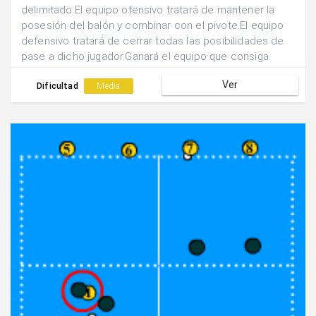
delimitado.El equipo ofensivo tratará de mantener la
posesión del balón y combinar con el pivote.El equipo
defensivo tratará de cerrar todas las posibilidades de
pase a dicho jugador.Ganará el equipo que consiga
combinar un mayor nº de veces con el pivote en un
Ver
tiempo determinado.
Dificultad
Media