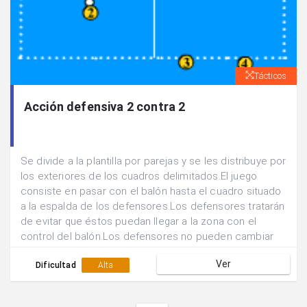
Tácticos
Acción defensiva 2 contra 2
Se divide a la plantilla por parejas y se les distribuye por
los exteriores de los cuadros delimitados.El juego
consiste en pasar con el balón hasta el cuadro situado
a la espalda de los defensores.Los defensores tratarán
de evitar que éstos puedan llegar a la zona con el
control del balón.Los defensores no pueden cambiar
de posición ni cruzarse, están obligados a defender en
Ver
zona.
Dificultad
Alta