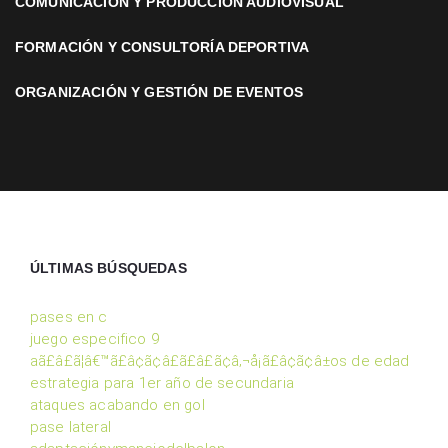
COMUNICACIÓN Y PRODUCCIÓN AUDIOVISUAL
FORMACIÓN Y CONSULTORÍA DEPORTIVA
ORGANIZACIÓN Y GESTIÓN DE EVENTOS
ÚLTIMAS BÚSQUEDAS
pases en c
juego especifico 9
aã£â£ã¦â€™ã£â¢ã¢â£ã£â£ã¢â‚¬å¡ã£â¢ã¢â±os de edad
estrategia para 1er año de secundaria
ataques acabando en gol
pase lateral