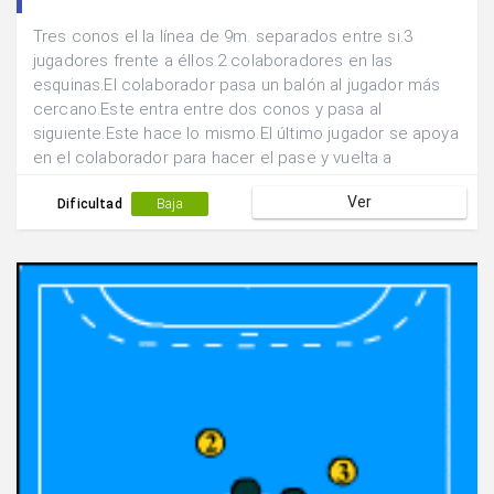
Tres conos el la línea de 9m. separados entre si.3
jugadores frente a éllos.2 colaboradores en las
esquinas.El colaborador pasa un balón al jugador más
cercano.Este entra entre dos conos y pasa al
siguiente.Este hace lo mismo.El último jugador se apoya
en el colaborador para hacer el pase y vuelta a
empezar.
Ver
Dificultad
Baja