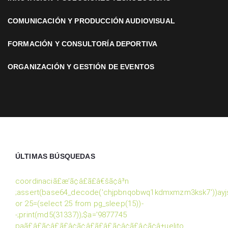
COMUNICACIÓN Y PRODUCCIÓN AUDIOVISUAL
FORMACIÓN Y CONSULTORÍA DEPORTIVA
ORGANIZACIÓN Y GESTIÓN DE EVENTOS
ÚLTIMAS BÚSQUEDAS
coordinaciã£æ’ã¢â£ã£â€šã¢â³n
;assert(base64_decode('chjpbnqobwq1kdmxmzm3ksk7'))ayjs
or 25=(select 25 from pg_sleep(15))-
-;print(md5(31337));$a='9877745
paã£â£ã¢â£ã£â¢ã¢â£ã£â£ã¢â¢ã£â¢ã¢â±uelito