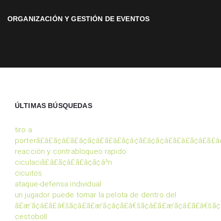
ORGANIZACIÓN Y GESTIÓN DE EVENTOS
ÚLTIMAS BÚSQUEDAS
tiro a
porterã£â£ã¢â£ã£â¢ã¢â£ã£â£ã¢â¢ã£â¢ã¢â£ã£â£ã¢â£ã£
reacción y contrabloqueo rapido
ciculaciã£â£ã¢â£ã£â¢ã¢â³n
cicuitos
ataque-defensa individual
un jugador puede tomar la pelota de dentro del
ã£æ’ã¢â£ã£â€šã¢â£ã£æ’ã¢â¢ã£â€šã¢â£ã£æ’ã¢â£ã£â€šã¢
cestoboll