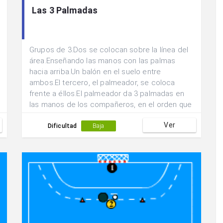
Las 3 Palmadas
Grupos de 3.Dos se colocan sobre la línea del
área.Enseñando las manos con las palmas
hacia arriba.Un balón en el suelo entre
ambos.El tercero, el palmeador, se coloca
frente a éllos.El palmeador da 3 palmadas en
las manos de los compañeros, en el orden que
quiera.Y sale corriendo hacia el otro campo.El
Ver
que recibe la tercera palmada le persigue.El
Dificultad
Baja
otro coge el balón y trata de pasar al
palmeador una vez sobrepasada la linea
central.Si recibe trata de meter gol.