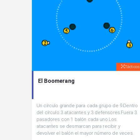
Tácticos
El Boomerang
Un círculo grande para cada grupo de 9.Dentro
del círculo 3 atacantes y 3 defensores.Fuera 3
pasadores con 1 balón cada uno.Los
atacantes se desmarcan para recibir y
devolver el balón el mayor número de veces.