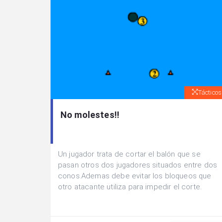
Tácticos
No molestes!!
Un jugador trata de cortar el balón que se
pasan otros dos jugadores situados entre dos
conos.Ademas debe evitar los bloqueos que
otro atacante utiliza para impedir el corte.