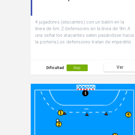
4 jugadores (atacantes) con un balón en la
línea de 6m..2 defensores en la línea de 9m..A
una señal los atacantes salen pasándose hacia
la portería.Los defensores tratan de impedirlo.
Ver
Dificultad
Baja