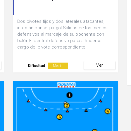
Dos pivotes fijos y dos laterales atacantes,
intentan conseguir gol.Salidas de los medios
defensivos al marcaje de su oponente con
balón.El central defensivo pasa a hacerse
cargo del pivote correspondiente.
Ver
Dificultad
Media