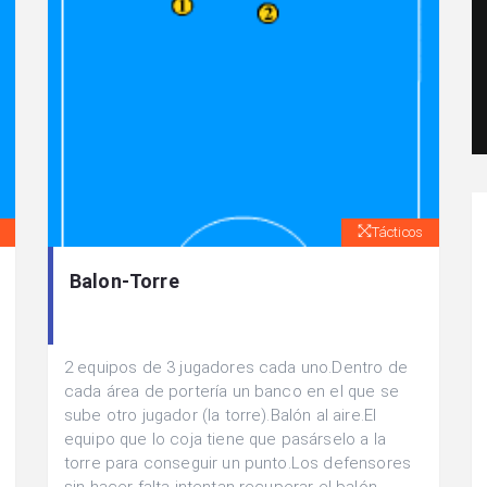
Tácticos
Balon-Torre
2 equipos de 3 jugadores cada uno.Dentro de
cada área de portería un banco en el que se
sube otro jugador (la torre).Balón al aire.El
equipo que lo coja tiene que pasárselo a la
torre para conseguir un punto.Los defensores