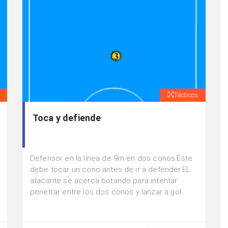
Tácticos
Toca y defiende
Defensor en la línea de 9m en dos conos.Este
debe tocar un cono antes de ir a defender.EL
atacante se acerca botando para intentar
penetrar entre los dos conos y lanzar a gol.