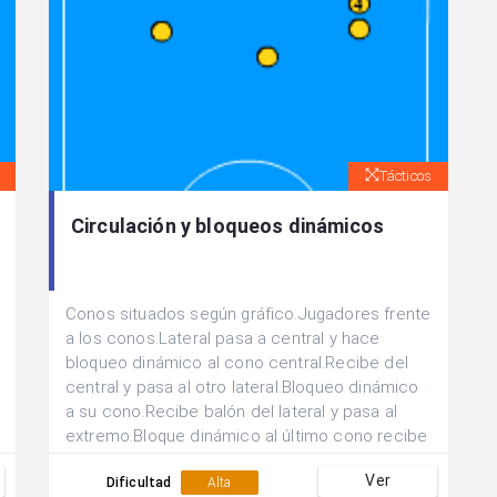
Tácticos
Circulación y bloqueos dinámicos
Conos situados según gráfico.Jugadores frente
a los conos.Lateral pasa a central y hace
bloqueo dinámico al cono central.Recibe del
central y pasa al otro lateral.Bloqueo dinámico
a su cono.Recibe balón del lateral y pasa al
extremo.Bloque dinámico al último cono recibe
del extremo y lanzamiento.
Ver
Dificultad
Alta