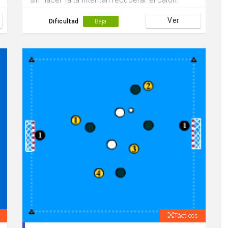
sin hacer falta intentan recuperar el balón.
Ver
Dificultad
Baja
Tácticos