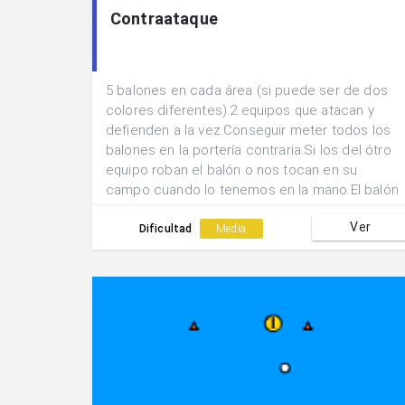
Contraataque
5 balones en cada área (si puede ser de dos
colores diferentes).2 equipos que atacan y
defienden a la vez.Conseguir meter todos los
balones en la portería contraria.Si los del ótro
equipo roban el balón o nos tocan en su
campo cuando lo tenemos en la mano.El balón
vuelve atrás y nos quedamos sentados hasta
Ver
que nos lo vuelvan a pasar para librarnos.El
Dificultad
Media
lanzamiento tenemos que hacerlo desde 9m.