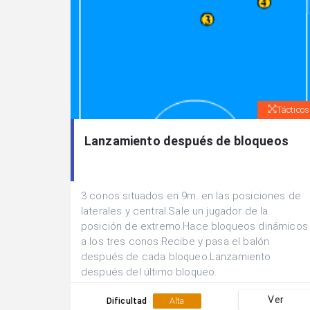
Tácticos
Lanzamiento después de bloqueos
3 conos situados en 9m. en las posiciones de
laterales y central.Sale un jugador de la
posición de extremo.Hace bloqueos dinámicos
a los tres conos.Recibe y pasa el balón
después de cada bloqueo.Lanzamiento
después del último bloqueo.
Ver
Dificultad
Alta