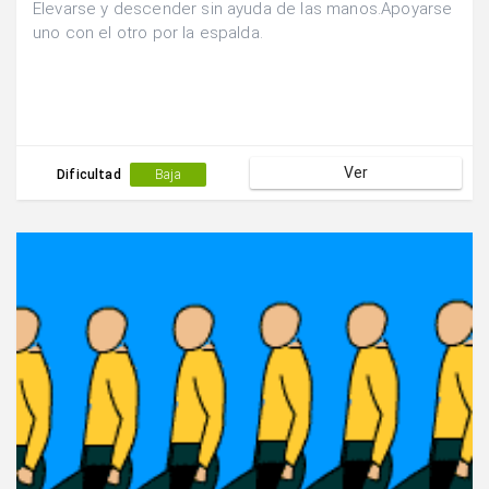
Elevarse y descender sin ayuda de las manos.Apoyarse
uno con el otro por la espalda.
Ver
Dificultad
Baja