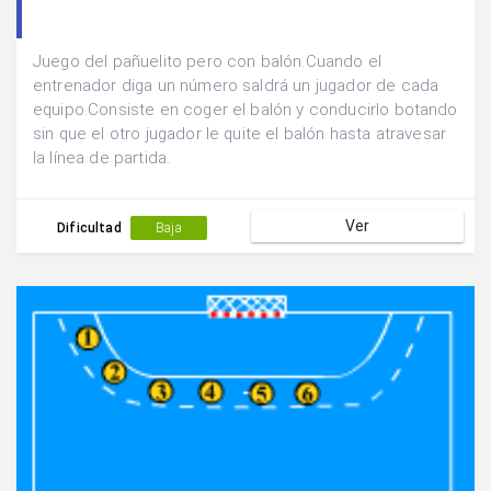
Juego del pañuelito pero con balón.Cuando el
entrenador diga un número saldrá un jugador de cada
equipo.Consiste en coger el balón y conducirlo botando
sin que el otro jugador le quite el balón hasta atravesar
la línea de partida.
Ver
Dificultad
Baja