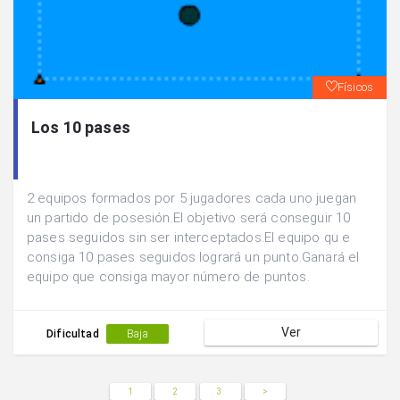
Físicos
Los 10 pases
2 equipos formados por 5 jugadores cada uno juegan
un partido de posesión.El objetivo será conseguir 10
pases seguidos sin ser interceptados.El equipo qu e
consiga 10 pases seguidos logrará un punto.Ganará el
equipo que consiga mayor número de puntos.
Ver
Dificultad
Baja
1
2
3
>