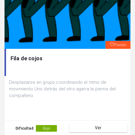
Físicos
Fila de cojos
Desplazarse en grupo coordinando el ritmo de
movimiento.Uno detrás del otro agarra la pierna del
compañero.
Ver
Dificultad
Baja