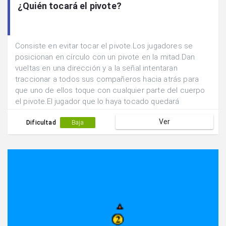
¿Quién tocará el pivote?
Consiste en evitar tocar el pivote.Los jugadores se
posicionan en círculo con un pivote en la mitad.Dan
vueltas en una dirección y a la señal intentaran
traccionar a todos sus compañeros hacia atrás para
que uno de ellos toque con cualquier parte del cuerpo
el pivote.El jugador que lo haya tocado quedará
eliminado.
Ver
Dificultad
Baja