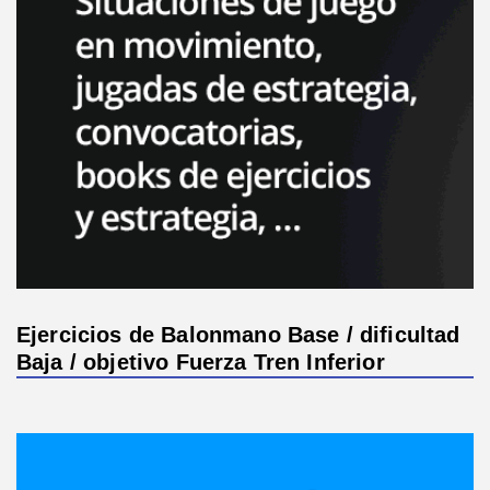
Ejercicios de Balonmano Base / dificultad
Baja / objetivo Fuerza Tren Inferior