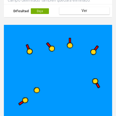
campo delimitado también quedará eliminado.
Ver
Dificultad
Baja