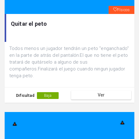
Físicos
Quitar el peto
Todos menos un jugador tendrán un peto "enganchado"
en la parte de atrás del pantalón.El que no tiene el peto
tratará de quitárselo a alguno de sus
compañeros.Finalizará el juego cuando ningun jugador
tenga peto.
Ver
Dificultad
Baja